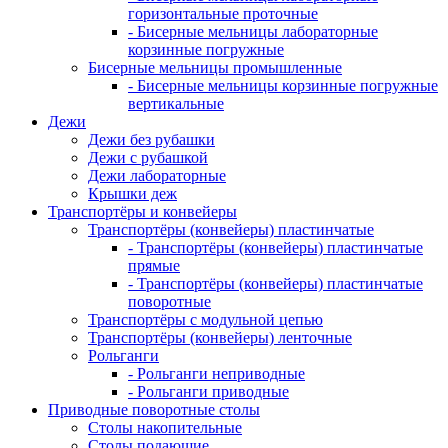
горизонтальные проточные
- Бисерные мельницы лабораторные
корзинные погружные
Бисерные мельницы промышленные
- Бисерные мельницы корзинные погружные
вертикальные
Дежи
Дежи без рубашки
Дежи с рубашкой
Дежи лабораторные
Крышки деж
Транспортёры и конвейеры
Транспортёры (конвейеры) пластинчатые
- Транспортёры (конвейеры) пластинчатые
прямые
- Транспортёры (конвейеры) пластинчатые
поворотные
Транспортёры с модульной цепью
Транспортёры (конвейеры) ленточные
Рольганги
- Рольганги неприводные
- Рольганги приводные
Приводные поворотные столы
Столы накопительные
Столы подающие