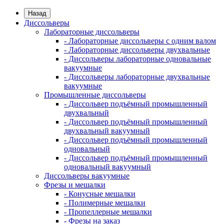
Назад
Диссольверы
Лабораторные диссольверы
- Лабораторные диссольверы с одним валом
- Лабораторные диссольверы двухвальные
- Диссольверы лабораторные одновальные
вакуумные
- Диссольверы лабораторные двухвальные
вакуумные
Промышленные диссольверы
- Диссольвер подъёмный промышленный
двухвальный
- Диссольвер подъёмный промышленный
двухвальный вакуумный
- Диссольвер подъёмный промышленный
одновальный
- Диссольвер подъёмный промышленный
одновальный вакуумный
Диссольверы вакуумные
Фрезы и мешалки
- Конусные мешалки
- Полимерные мешалки
- Пропеллерные мешалки
- Фрезы на заказ