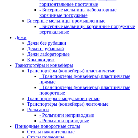
горизонтальные проточные
- Бисерные мельницы лабораторные
корзинные погружные
Бисерные мельницы промышленные
- Бисерные мельницы корзинные погружные
вертикальные
Дежи
Дежи без рубашки
Дежи с рубашкой
Дежи лабораторные
Крышки деж
Транспортёры и конвейеры
Транспортёры (конвейеры) пластинчатые
- Транспортёры (конвейеры) пластинчатые
прямые
- Транспортёры (конвейеры) пластинчатые
поворотные
Транспортёры с модульной цепью
Транспортёры (конвейеры) ленточные
Рольганги
- Рольганги неприводные
- Рольганги приводные
Приводные поворотные столы
Столы накопительные
Столы подающие