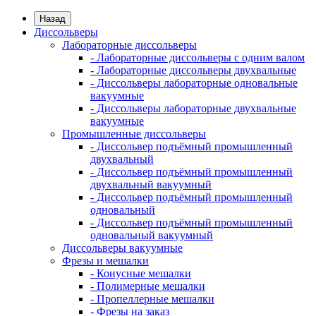
Назад
Диссольверы
Лабораторные диссольверы
- Лабораторные диссольверы с одним валом
- Лабораторные диссольверы двухвальные
- Диссольверы лабораторные одновальные
вакуумные
- Диссольверы лабораторные двухвальные
вакуумные
Промышленные диссольверы
- Диссольвер подъёмный промышленный
двухвальный
- Диссольвер подъёмный промышленный
двухвальный вакуумный
- Диссольвер подъёмный промышленный
одновальный
- Диссольвер подъёмный промышленный
одновальный вакуумный
Диссольверы вакуумные
Фрезы и мешалки
- Конусные мешалки
- Полимерные мешалки
- Пропеллерные мешалки
- Фрезы на заказ