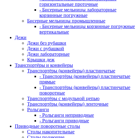
горизонтальные проточные
- Бисерные мельницы лабораторные
корзинные погружные
Бисерные мельницы промышленные
- Бисерные мельницы корзинные погружные
вертикальные
Дежи
Дежи без рубашки
Дежи с рубашкой
Дежи лабораторные
Крышки деж
Транспортёры и конвейеры
Транспортёры (конвейеры) пластинчатые
- Транспортёры (конвейеры) пластинчатые
прямые
- Транспортёры (конвейеры) пластинчатые
поворотные
Транспортёры с модульной цепью
Транспортёры (конвейеры) ленточные
Рольганги
- Рольганги неприводные
- Рольганги приводные
Приводные поворотные столы
Столы накопительные
Столы подающие