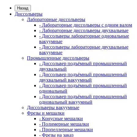
Назад
Диссольверы
Лабораторные диссольверы
- Лабораторные диссольверы с одним валом
- Лабораторные диссольверы двухвальные
- Диссольверы лабораторные одновальные
вакуумные
- Диссольверы лабораторные двухвальные
вакуумные
Промышленные диссольверы
- Диссольвер подъёмный промышленный
двухвальный
- Диссольвер подъёмный промышленный
двухвальный вакуумный
- Диссольвер подъёмный промышленный
одновальный
- Диссольвер подъёмный промышленный
одновальный вакуумный
Диссольверы вакуумные
Фрезы и мешалки
- Конусные мешалки
- Полимерные мешалки
- Пропеллерные мешалки
- Фрезы на заказ