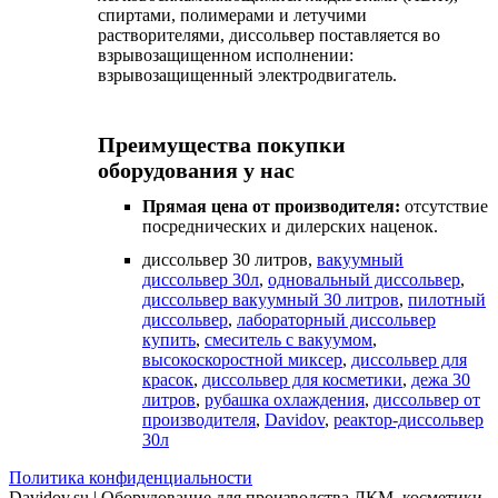
спиртами, полимерами и летучими
растворителями, диссольвер поставляется во
взрывозащищенном исполнении:
взрывозащищенный электродвигатель.
Преимущества покупки
оборудования у нас
Прямая цена от производителя:
отсутствие
посреднических и дилерских наценок.
диссольвер 30 литров,
вакуумный
диссольвер 30л
,
одновальный диссольвер
,
диссольвер вакуумный 30 литров
,
пилотный
диссольвер
,
лабораторный диссольвер
купить
,
смеситель с вакуумом
,
высокоскоростной миксер
,
диссольвер для
красок
,
диссольвер для косметики
,
дежа 30
литров
,
рубашка охлаждения
,
диссольвер от
производителя
,
Davidov
,
реактор-диссольвер
30л
Политика конфиденциальности
Davidov.su | Оборудование для производства ЛКМ, косметики,