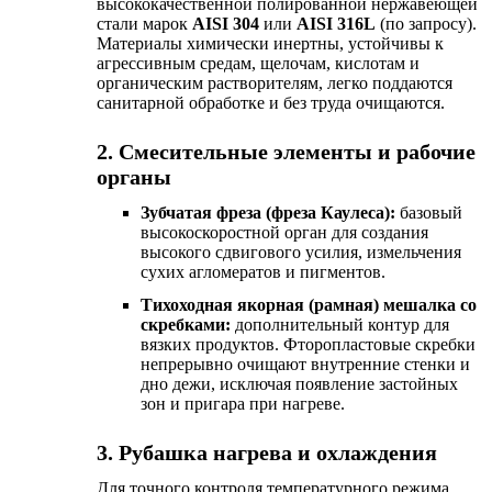
высококачественной полированной нержавеющей
стали марок
AISI 304
или
AISI 316L
(по запросу).
Материалы химически инертны, устойчивы к
агрессивным средам, щелочам, кислотам и
органическим растворителям, легко поддаются
санитарной обработке и без труда очищаются.
2. Смесительные элементы и рабочие
органы
Зубчатая фреза (фреза Каулеса):
базовый
высокоскоростной орган для создания
высокого сдвигового усилия, измельчения
сухих агломератов и пигментов.
Тихоходная якорная (рамная) мешалка со
скребками:
дополнительный контур для
вязких продуктов. Фторопластовые скребки
непрерывно очищают внутренние стенки и
дно дежи, исключая появление застойных
зон и пригара при нагреве.
3. Рубашка нагрева и охлаждения
Для точного контроля температурного режима