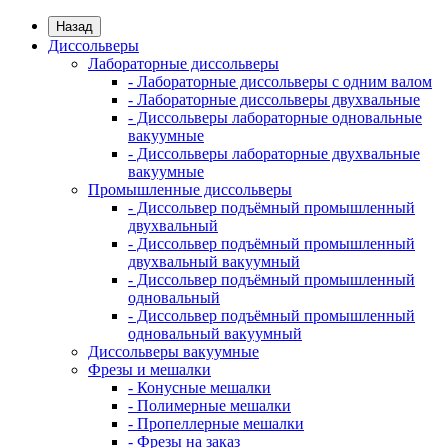
Назад
Диссольверы
Лабораторные диссольверы
- Лабораторные диссольверы с одним валом
- Лабораторные диссольверы двухвальные
- Диссольверы лабораторные одновальные
вакуумные
- Диссольверы лабораторные двухвальные
вакуумные
Промышленные диссольверы
- Диссольвер подъёмный промышленный
двухвальный
- Диссольвер подъёмный промышленный
двухвальный вакуумный
- Диссольвер подъёмный промышленный
одновальный
- Диссольвер подъёмный промышленный
одновальный вакуумный
Диссольверы вакуумные
Фрезы и мешалки
- Конусные мешалки
- Полимерные мешалки
- Пропеллерные мешалки
- Фрезы на заказ