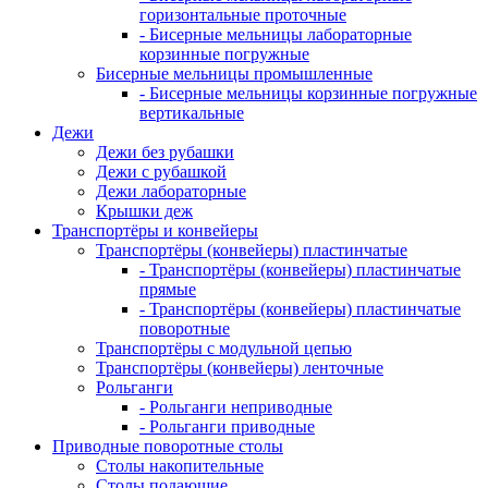
горизонтальные проточные
- Бисерные мельницы лабораторные
корзинные погружные
Бисерные мельницы промышленные
- Бисерные мельницы корзинные погружные
вертикальные
Дежи
Дежи без рубашки
Дежи с рубашкой
Дежи лабораторные
Крышки деж
Транспортёры и конвейеры
Транспортёры (конвейеры) пластинчатые
- Транспортёры (конвейеры) пластинчатые
прямые
- Транспортёры (конвейеры) пластинчатые
поворотные
Транспортёры с модульной цепью
Транспортёры (конвейеры) ленточные
Рольганги
- Рольганги неприводные
- Рольганги приводные
Приводные поворотные столы
Столы накопительные
Столы подающие