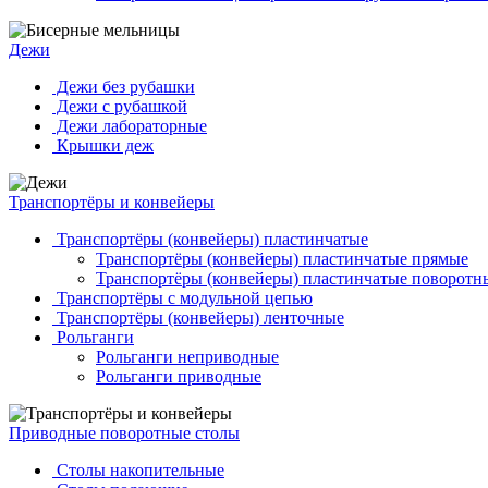
Дежи
Дежи без рубашки
Дежи с рубашкой
Дежи лабораторные
Крышки деж
Транспортёры и конвейеры
Транспортёры (конвейеры) пластинчатые
Транспортёры (конвейеры) пластинчатые прямые
Транспортёры (конвейеры) пластинчатые поворотн
Транспортёры с модульной цепью
Транспортёры (конвейеры) ленточные
Рольганги
Рольганги неприводные
Рольганги приводные
Приводные поворотные столы
Столы накопительные