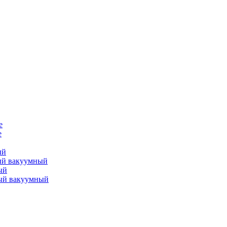
е
е
ый
ый вакуумный
ый
ый вакуумный