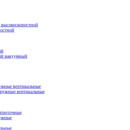
 высокоскоростной
ростной
ый
ый вакуумный
ужные вертикальные
ружные вертикальные
 проточные
ружные
альные